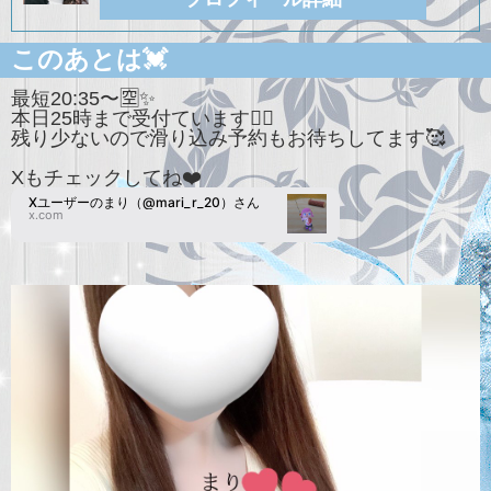
このあとは💓
最短20:35〜🈳✨
本日25時まで受付ています🙋‍♀️
残り少ないので滑り込み予約もお待ちしてます🥰
Xもチェックしてね❤️
Xユーザーのまり（@mari_r_20）さん
x.com