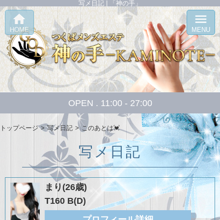
写メ日記 | 「神の手」
home
menu
HOME
MENU
OPEN . 11:00 - 27:00
トップページ
写メ日記
このあとは💓
写メ日記
まり(26歳)
T160 B(D)
プロフィール詳細