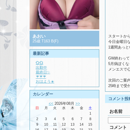
あおい
スタートか
25歳 T163 B(F)
今日金曜日な
1週間あっ
最新記事
GW終わって
💞💞
5月病ぽくな
出勤🫶
メンエスで心
最終日✨
☔️☔️☔️
次回のご案内2
おはよう☀️
25時まで受
カレンダー
コメント投
<<
2026年08月
>>
日
月
火
水
木
金
土
お名前
1
2
3
4
5
6
7
8
9
10
11
12
13
14
15
コメント