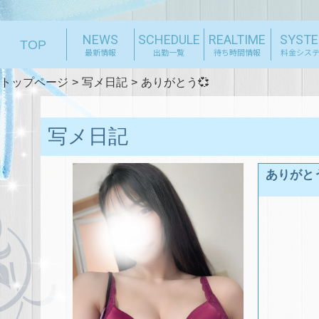
NEWS
SCHEDULE
REALTIME
SYST
TOP
最新情報
出勤一覧
待ち時間情報
料金シス
トップページ
写メ日記
ありがとう💞
写メ日記
ありがとう