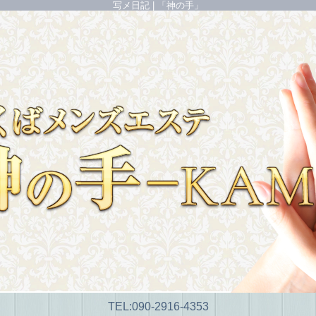
写メ日記 | 「神の手」
TEL:
090-2916-4353