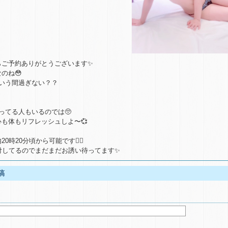
らご予約ありがとうございます✨
のね😳
という間過ぎない？？
ってる人もいるのでは🥺
も体もリフレッシュしよ〜💞
0時20分頃から可能です🙆‍♀️
付してるのでまだまだお誘い待ってます✨
稿