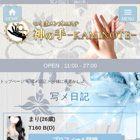
写メ日記 | 「神の手」
home
menu
HOME
MENU
OPEN . 11:00 - 27:00
トップページ
写メ日記
一緒に夜更かし🌙
写メ日記
まり(26歳)
T160 B(D)
プロフィール詳細