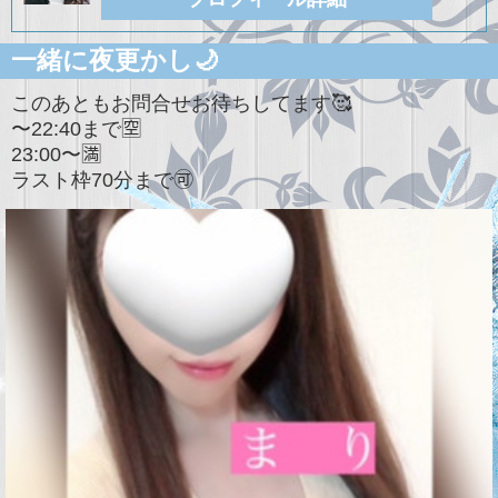
一緒に夜更かし🌙
このあともお問合せお待ちしてます🥰
〜22:40まで🈳
23:00〜🈵
ラスト枠70分まで🉑