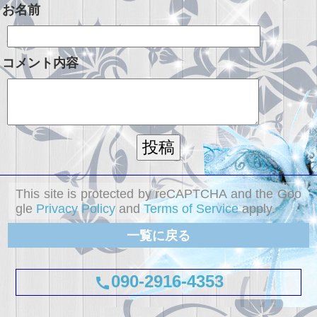
お名前
コメント内容
This site is protected by reCAPTCHA and the Goo
gle
Privacy Policy
and
Terms of Service
apply.
一覧に戻る
090-2916-4353
call