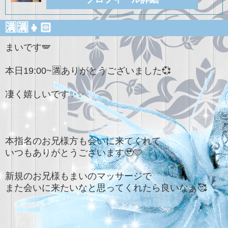
🈵🈵👧🏻‎
まいです🪽‪
本日19:00~🈵ありがとうございました💞
凄く嬉しいです✨️✨️
本指名のお兄様方も会いに来てくれて
いつもありがとうございます🥹🩵
新規のお兄様もまいのマッサージで
また会いに来たいなと思ってくれたら良いなぁ🥰