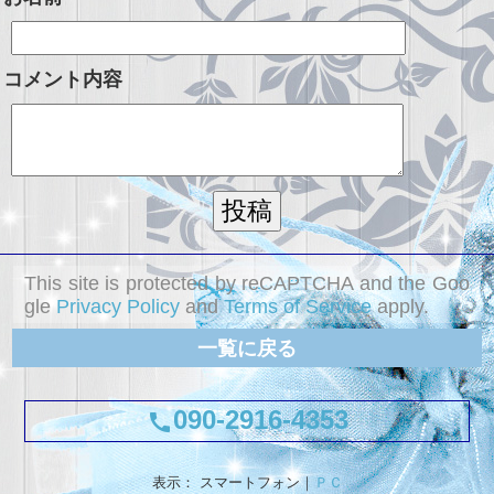
コメント内容
This site is protected by reCAPTCHA and the Goo
gle
Privacy Policy
and
Terms of Service
apply.
一覧に戻る
090-2916-4353
call
表示： スマートフォン｜
ＰＣ