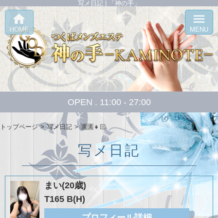
写メ日記 | 「神の手」
home
menu
HOME
MENU
OPEN . 11:00 - 27:00
トップページ
写メ日記
🈵🈵👧🏻‎
写メ日記
まい(20歳)
T165 B(H)
プロフィール詳細