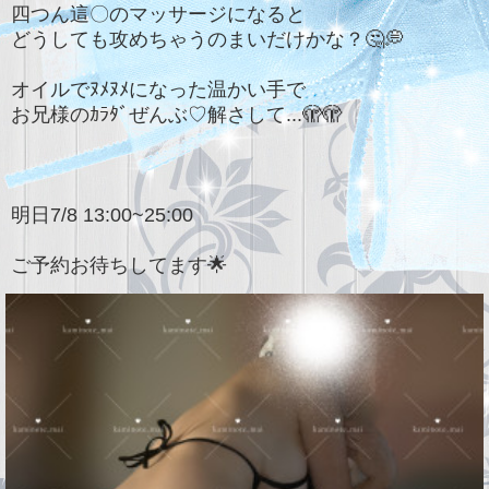
四つん這〇のマッサージになると
どうしても攻めちゃうのまいだけかな？🤔💭
オイルでﾇﾒﾇﾒになった温かい手で
お兄様のｶﾗﾀﾞぜんぶ♡解さして...🫣🫣
明日7/8 13:00~25:00
ご予約お待ちしてます🌟