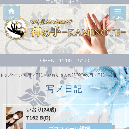
写メ日記 | 「神の手」
home
menu
HOME
MENU
OPEN . 11:00 - 27:00
トップページ
写メ日記
いおり さんの25/09/04の写メ日記
写メ日記
いおり(24歳)
T162 B(D)
プロフィール詳細