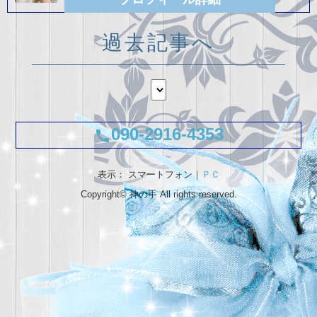
過去記事へ
090-2916-4353
call
表示： スマートフォン｜
ＰＣ
Copyright©
神の手
All rights reserved.