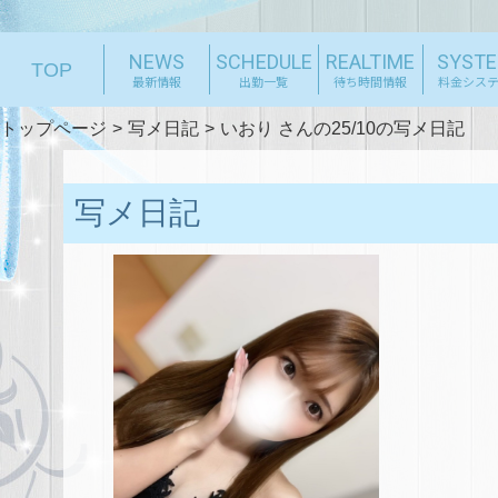
NEWS
SCHEDULE
REALTIME
SYST
TOP
最新情報
出勤一覧
待ち時間情報
料金シス
トップページ
写メ日記
いおり さんの25/10の写メ日記
写メ日記