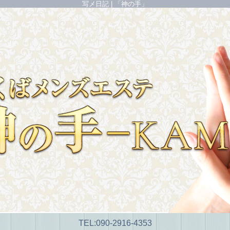
写メ日記 | 「神の手」
TEL:
090-2916-4353