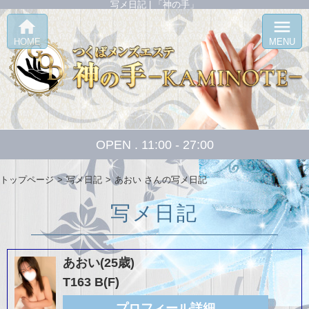
写メ日記 | 「神の手」
home
menu
HOME
MENU
OPEN . 11:00 - 27:00
トップページ
写メ日記
あおい さんの写メ日記
写メ日記
あおい(25歳)
T163 B(F)
プロフィール詳細