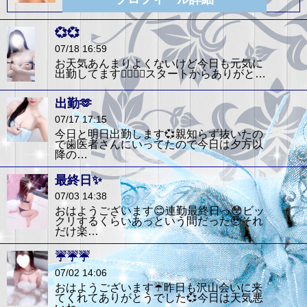
💞💞
07/18 16:59
お天気あんまりよくないけど今日も元気に
出勤してます🙆‍♀️🙆‍♀️スタートからありがと…
出勤🫶
07/17 17:15
今日と明日出勤します💞親知らず抜いたの
で歯医者さんにいってたので今日は夕方以
降の…
最終日✨
07/03 14:38
おはようございます😊連勤最終日っ😳ビッ
クリするくらいあっという間だった🥹それ
だけ楽…
☔️☔️☔️
07/02 14:06
おはようございます☔️昨日も沢山会いに来
てくれてありがとうでした💞今日は天気悪