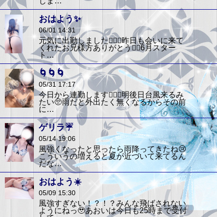
しま…
おはよう✨
06/01 14:31
元気に出勤しました🙆‍♀️✨昨日も会いに来て
くれたお兄様方ありがとう❤️‍🔥6月スター
ト…
🌀🌀🌀
05/31 17:17
今日から連勤します🙆‍♀️✨明後日台風来るみ
たい🥺雨だと外出たく無くなるからその前
に…
ゲリラ☔️
05/14 19:06
風強くなったと思ったら雨降ってきたね😢
こういうの増えると夏が近づいて来てるん
だな…
おはよう☀️
05/09 15:30
風強すぎない！？！？みんな飛ばされない
ようにねっ🥹あおいは今日も25時まで受付