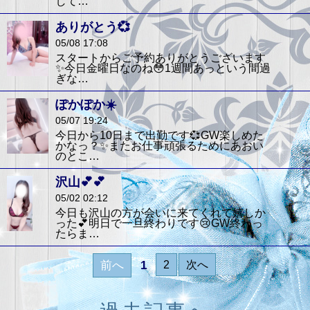
して…
ありがとう💞
05/08 17:08
スタートからご予約ありがとうございます
✨今日金曜日なのね😳1週間あっという間過
ぎな…
ぽかぽか☀️
05/07 19:24
今日から10日まで出勤です💞GW楽しめた
かなっ？✨またお仕事頑張るためにあおい
のとこ…
沢山💕💕
05/02 02:12
今日も沢山の方が会いに来てくれて嬉しか
った💕明日で一旦終わりです😢GW終わっ
たらま…
前へ
1
2
次へ