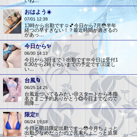
いね…
おはよう☀️
07/01 12:39
13時から出勤です☺️💕今日から7月😳半年
経つの早すぎない！？最近時間が過ぎるの
があっ…
今日から✨
06/30 14:13
今日から3日まで！出勤です🫶今日は受付1
6:30から2時くらいまでの予定です🙆‍♀️楽し
い…
台風🌀
06/25 14:25
台風近づいてるみたい😢スタートから本指
名さまご予約ありがとう💞今日までなので
雨降…
限定‼️
06/24 19:18
今日と明日限定出勤ですっ😳今月ちょっと
出勤少なめだったので月末ちょこっと追加