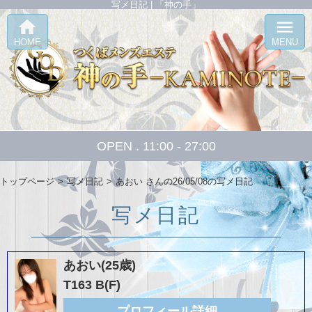
写メ日記 | 「神の手」
home
menu
HOME
MENU
OPEN . 11:00 - 27:00
トップページ
写メ日記
あおい さんの26/05/08の写メ日記
写メ日記
あおい(25歳)
T163 B(F)
プロフィール詳細