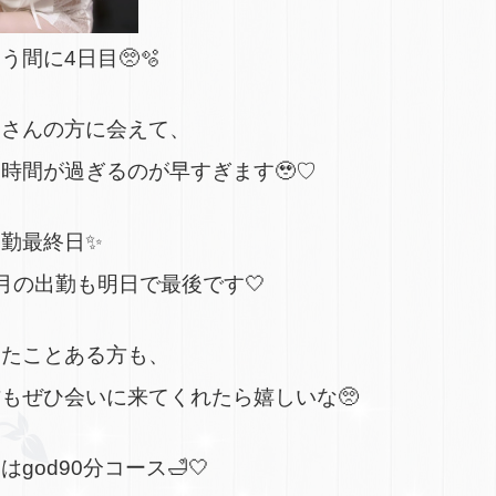
う間に4日目🥺🫧
くさんの方に会えて、
時間が過ぎるのが早すぎます🥹♡
勤最終日✨
月の出勤も明日で最後です🤍
ったことある方も、
もぜひ会いに来てくれたら嬉しいな🥺
god90分コース🛁🤍