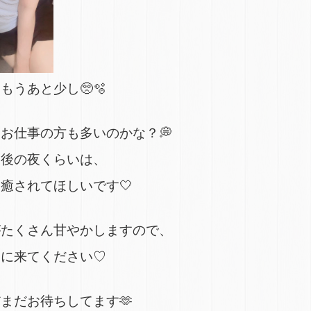
もうあと少し🥺🫧
お仕事の方も多いのかな？💭
最後の夜くらいは、
癒されてほしいです🤍
がたくさん甘やかしますので、
いに来てください♡
まだお待ちしてます🫶