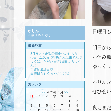
かりん
日曜日も
25歳 T159 B(E)
最新記事
明日から
8月ラスト出勤♡華金たのしも🥂
お休み
今日も1:00まで🫶癒されに来てね♡
つくば、ただいま🫶3日間よろしく
ね！
ゆっくり
🤍連勤最終日🤍
日曜日ももうあと少し🥺🫧
かりん
カレンダー
ぜひ会
<<
2026年05月
>>
日
月
火
水
木
金
土
1
2
3
4
5
6
7
8
9
夜もまだ
10
11
12
13
14
15
16