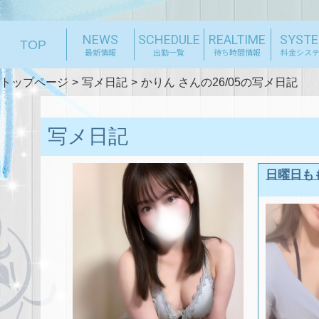
NEWS
SCHEDULE
REALTIME
SYST
TOP
最新情報
出勤一覧
待ち時間情報
料金シス
トップページ
写メ日記
かりん さんの26/05の写メ日記
写メ日記
日曜日もも