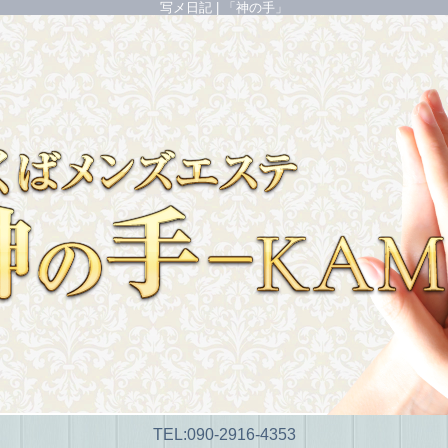
写メ日記 | 「神の手」
TEL:
090-2916-4353