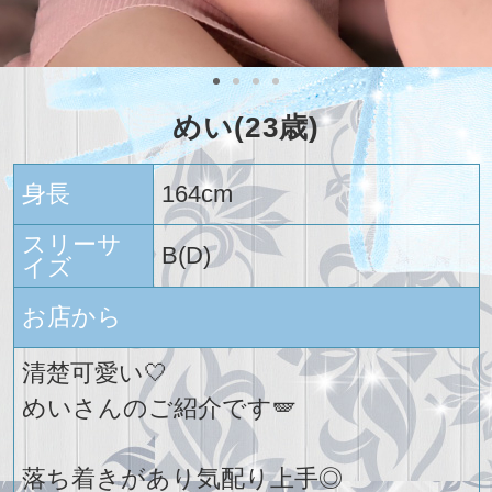
めい(23歳)
身長
164cm
スリーサ
B(D)
イズ
お店から
清楚可愛い🤍
めいさんのご紹介です🪽
落ち着きがあり気配り上手◎