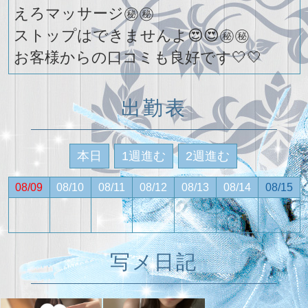
えろマッサージ㊙️㊙️
ストップはできませんよ😍😍㊙️㊙️
お客様からの口コミも良好です🤍🤍
出勤表
本日
1週進む
2週進む
08/09
08/10
08/11
08/12
08/13
08/14
08/15
写メ日記