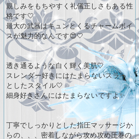
親しみをもちやすく礼儀正しさもある性
格です🤍
最大の武器はキュンとくるチャームボイ
スが魅力的なんです😍🤍
透き通るような白く輝く美肌🤍
スレンダー好きにはたまらないスラっ
としたスタイル🤍
細身好きさんにはたまらないですよ✨
丁寧でしっかりとした指圧マッサージか
らの、、、密着しながら攻め攻め圧巻の