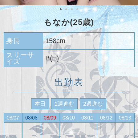
もなか(25歳)
身長
158cm
スリーサ
B(E)
イズ
出勤表
本日
1週進む
2週進む
08/07
08/08
08/09
08/10
08/11
08/12
08/13