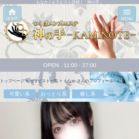
もなか | セラピスト詳細 | 「神の手」
home
menu
HOME
MENU
OPEN . 11:00 - 27:00
トップページ
セラピスト一覧
もなか さんのプロフィール
可愛い系
おっとり系
癒し系