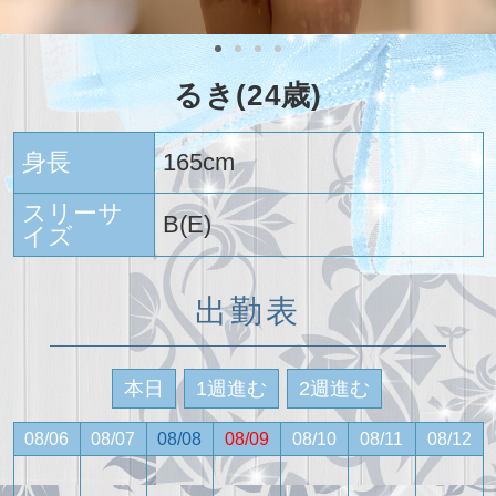
るき(24歳)
身長
165cm
スリーサ
B(E)
イズ
出勤表
本日
1週進む
2週進む
08/06
08/07
08/08
08/09
08/10
08/11
08/12