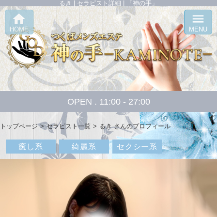
るき | セラピスト詳細 | 「神の手」
home
menu
HOME
MENU
OPEN . 11:00 - 27:00
トップページ
セラピスト一覧
るき さんのプロフィール
癒し系
綺麗系
セクシー系