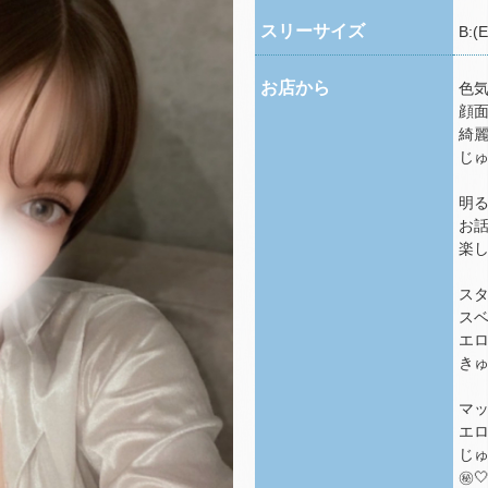
スリーサイズ
B:(E
お店から
色気
顔
綺麗
じゅ
明る
お話
楽
ス
スベ
エロ
きゅ
マ
エロ
じ
㊙️